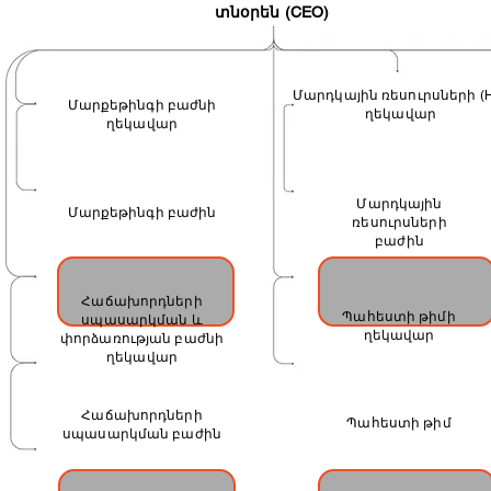
տնօրեն (CEO)
Մարդկային ռեսուրսների (
Մարքեթինգի բաժնի
ղեկավար
ղեկավար
HEAD OF MARKETING
HEAD OF HR
DEPARTMENT
Մարդկային
Մարքեթինգի բաժին
ռեսուրսների
բաժին
MARKETING
HUMAN RESOURCES
DEPARTMENT
DEPARTMENT
Հաճախորդների
Պահեստի թիմի
սպասարկման և
ղեկավար
փորձառության բաժնի
ղեկավար
HEAD OF CUSTOMER
WAREHOUSE TEAM LEAD
SUPPORT AND EXPERIENCE
Հաճախորդների
Պահեստի թիմ
DEPARTMENT
սպասարկման բաժին