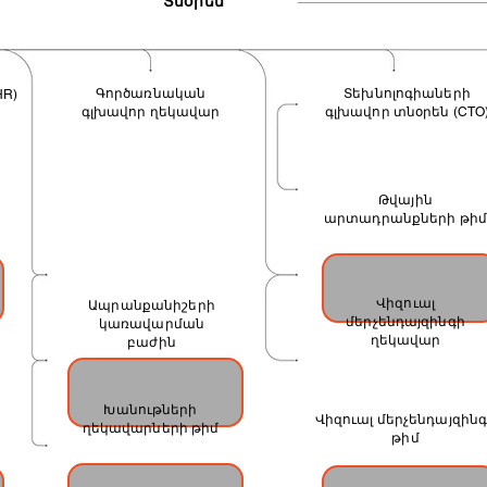
Տնօրեն
Գործառնական
Տեխնոլոգիաների
HR)
գլխավոր ղեկավար
գլխավոր տնօրեն (CTO
CTO
CHIEF OPERATIONAL
(CHIEF TECHNOLOGY
MANAGER
OFFICER)
Թվային
արտադրանքների թի
DIGITAL PRODUCTS'
TEAM
Վիզուալ
Ապրանքանիշերի
մերչենդայզինգի
կառավարման
ղեկավար
բաժին
HEAD OF
Խանութների
VISUAL MERCHANDISING
Վիզուալ մերչենդայզին
ղեկավարների թիմ
թիմ