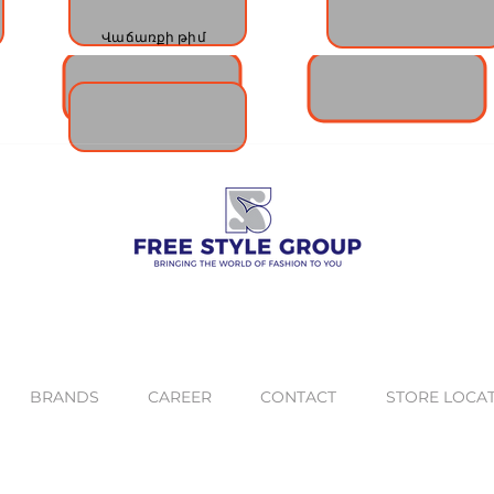
STORE MANAGERS'
VM'S TEAM
TEAM
Վաճառքի թիմ
BRANDS
CAREER
CONTACT
STORE LOCA