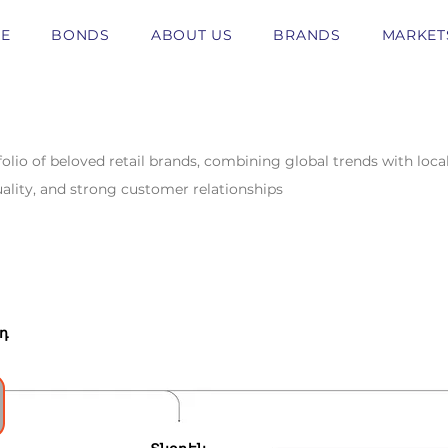
E
BONDS
ABOUT US
BRANDS
MARKET
lio of beloved retail brands, combining global trends with local 
ality, and strong customer relationships
դ