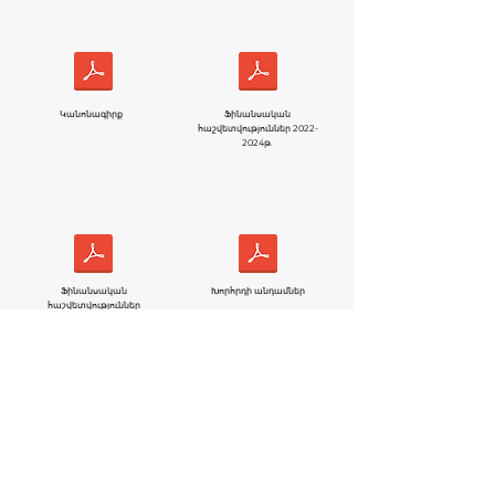
Կանոնագիրք
Ֆինանսական
հաշվետվություններ 2022-
2024թ.
Ֆինանսական
Խորհրդի անդամներ
հաշվետվություններ
2025թ
HOME
ABOUT US
BRANDS
CAREER
CONTACT