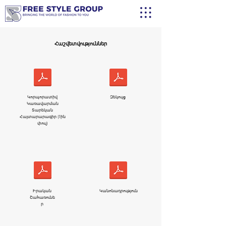
Հաշվետվություններ
Կորպորատիվ
Զեկույց
Կառավարման
Տարեկան
Հայտարարագիր (1ին
փուլ)
Իրական
Կանոնադրություն
Շահառունե
ր